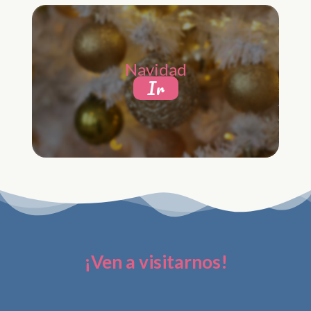
Navidad
Ir
¡Ven a visitarnos!