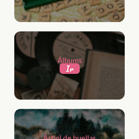
Álbums
Ir
Árbol de huellas