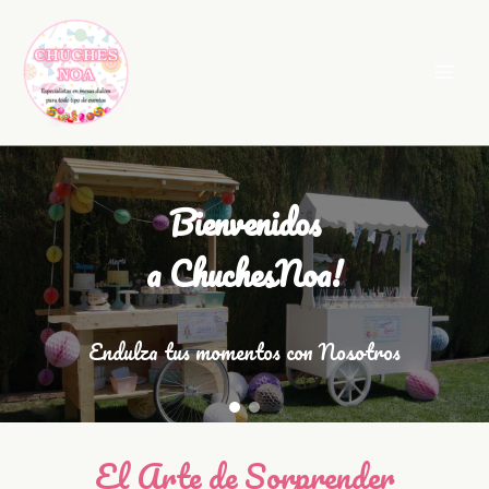
Ir
al
contenido
Bienvenidos
a ChuchesNoa!
Endulza tus momentos con Nosotros
El Arte de Sorprender