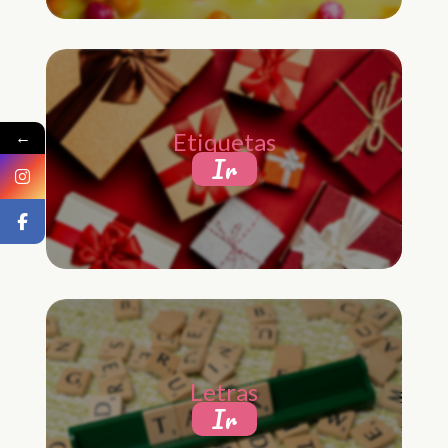
←
Etiquetas
Ir
Letras
Ir