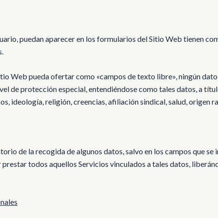
uario, puedan aparecer en los formularios del Sitio Web tienen com
s.
 Sitio Web pueda ofertar como «campos de texto libre», ningún dato
vel de protección especial, entendiéndose como tales datos, a título
 ideología, religión, creencias, afiliación sindical, salud, origen ra
atorio de la recogida de algunos datos, salvo en los campos que se i
restar todos aquellos Servicios vinculados a tales datos, liberánd
onales