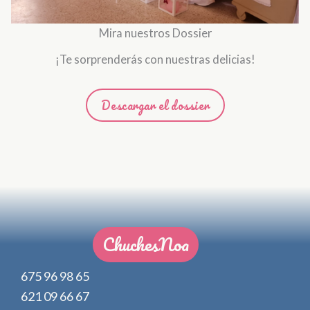
Mira nuestros Dossier
¡Te sorprenderás con nuestras delicias!
Descargar el dossier
ChuchesNoa
675 96 98 65
621 09 66 67