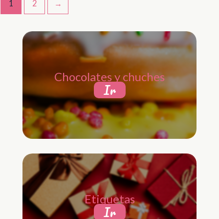
1
2
→
Chocolates y chuches
Ir
Etiquetas
Ir