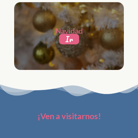
Navidad
Ir
¡Ven a visitarnos!