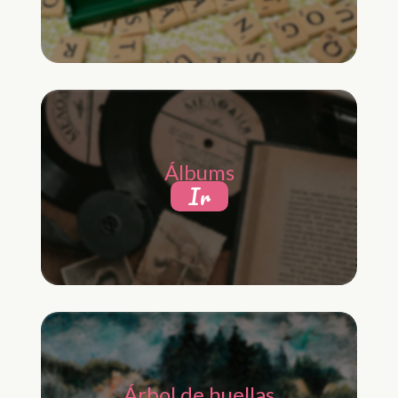
Álbums
Ir
Árbol de huellas