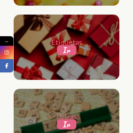
←
Etiquetas
Ir
Letras
Ir