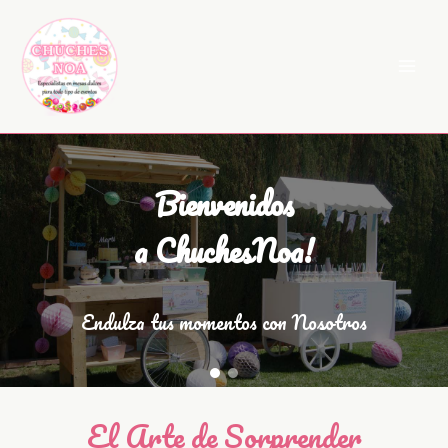
Ir
al
contenido
Bienvenidos
a ChuchesNoa!
Endulza tus momentos con Nosotros
El Arte de Sorprender