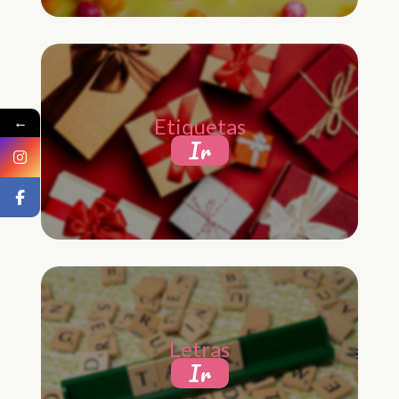
←
Etiquetas
Ir
Letras
Ir