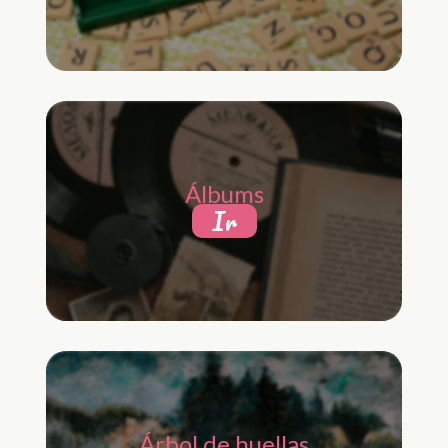
Álbums
Ir
Árbol de huellas