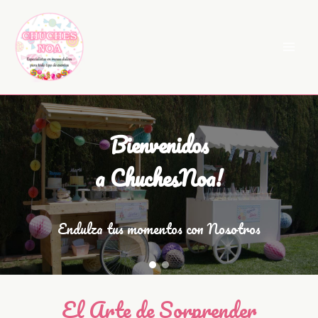
Ir
al
contenido
Bienvenidos
a ChuchesNoa!
Endulza tus momentos con Nosotros
El Arte de Sorprender