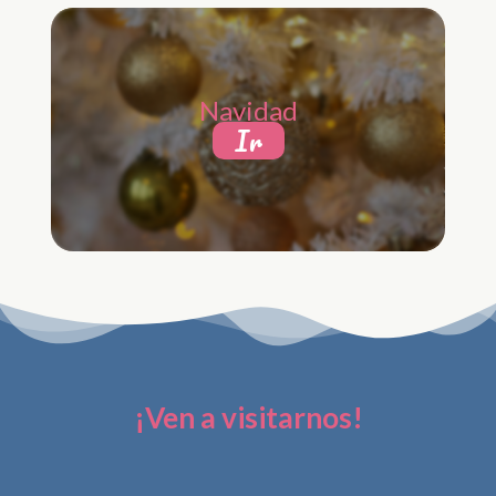
Navidad
Ir
¡Ven a visitarnos!