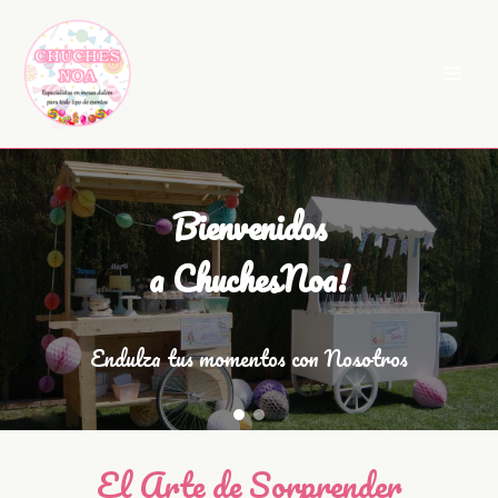
Ir
al
contenido
Bienvenidos
a ChuchesNoa!
Endulza tus momentos con Nosotros
El Arte de Sorprender