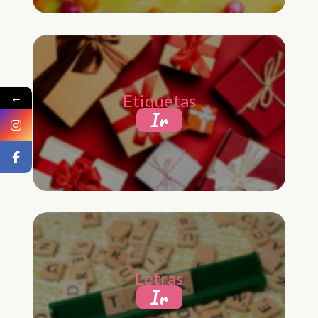
←
Etiquetas
Ir
Letras
Ir