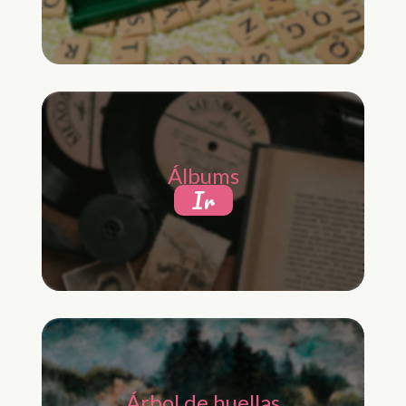
Álbums
Ir
Árbol de huellas