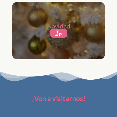
Navidad
Ir
¡Ven a visitarnos!