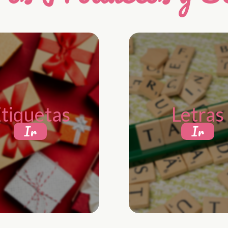
tiquetas
Letras
Ir
Ir