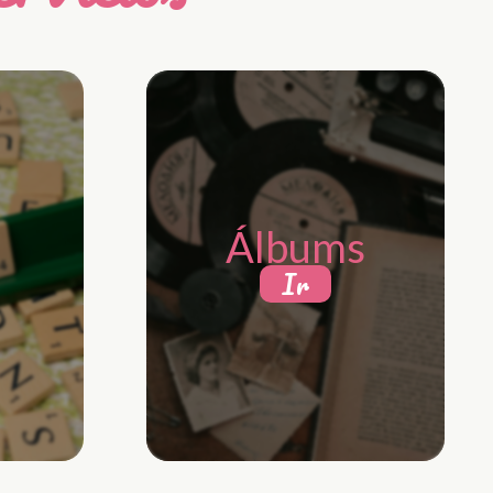
Álbums
Ir