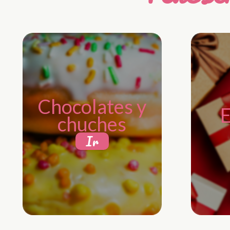
Chocolates y
E
chuches
Ir