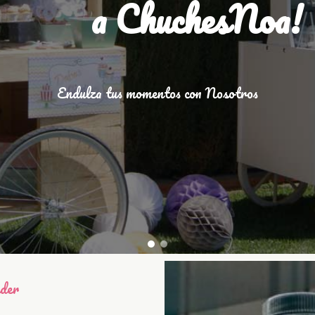
a ChuchesNoa!
Endulza tus momentos con Nosotros
nder