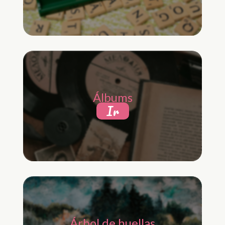
Álbums
Ir
Árbol de huellas