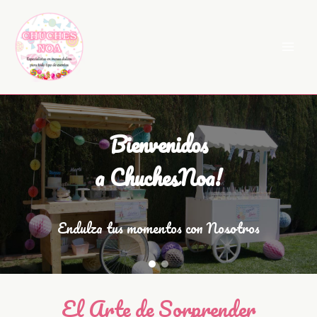
Ir
al
contenido
Bienvenidos
a ChuchesNoa!
Endulza tus momentos con Nosotros
El Arte de Sorprender