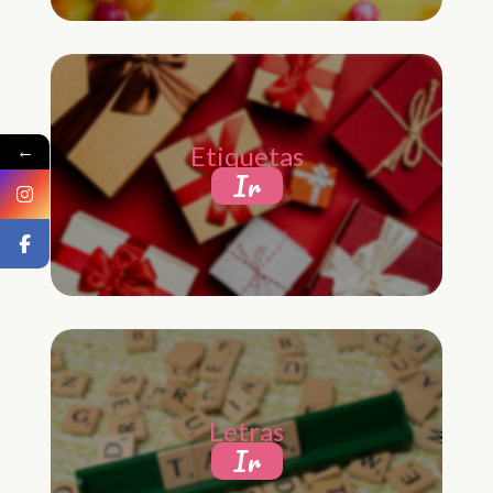
←
Etiquetas
Ir
Letras
Ir