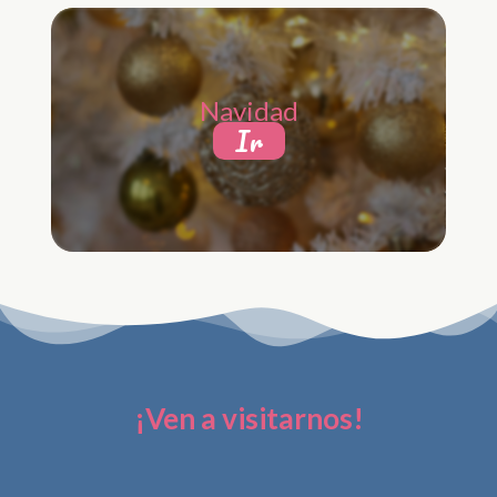
Navidad
Ir
¡Ven a visitarnos!