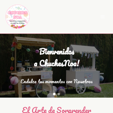
Ir
al
contenido
Bienvenidos
a ChuchesNoa!
Endulza tus momentos con Nosotros
El Arte de Sorprender