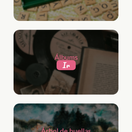
Álbums
Ir
Árbol de huellas