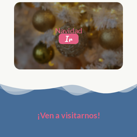
Navidad
Ir
¡Ven a visitarnos!