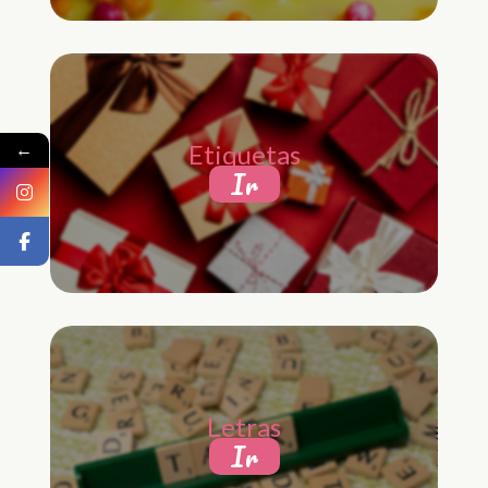
←
Etiquetas
Ir
Letras
Ir