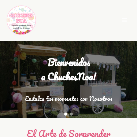
Ir
al
contenido
Bienvenidos
a ChuchesNoa!
Endulza tus momentos con Nosotros
El Arte de Sorprender