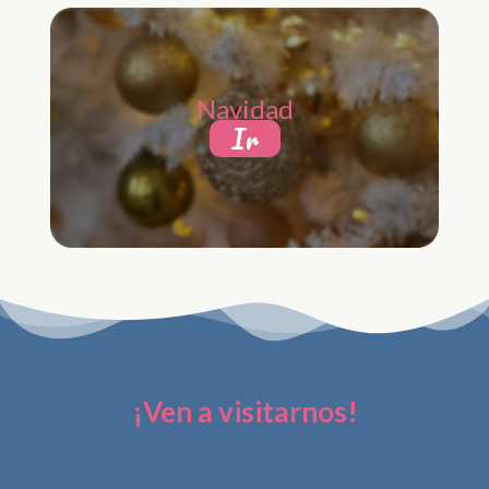
Navidad
Ir
¡Ven a visitarnos!