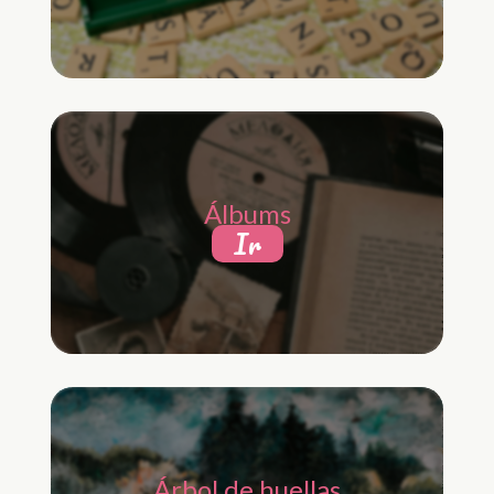
Álbums
Ir
Árbol de huellas