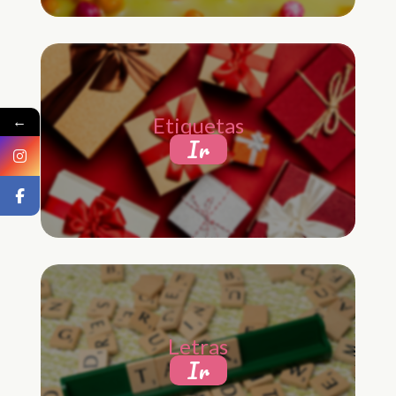
←
Etiquetas
Ir
Letras
Ir