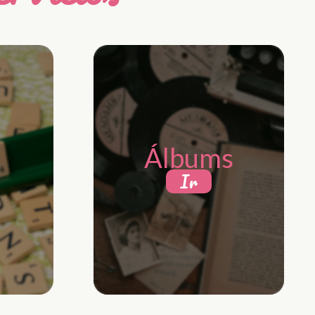
Álbums
Ir