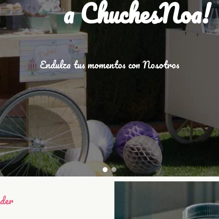
a ChuchesNoa!
Endulza tus momentos con Nosotros
nder