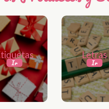
tiquetas
Letras
Ir
Ir