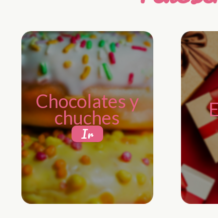
Chocolates y
E
chuches
Ir