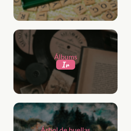
Álbums
Ir
Árbol de huellas