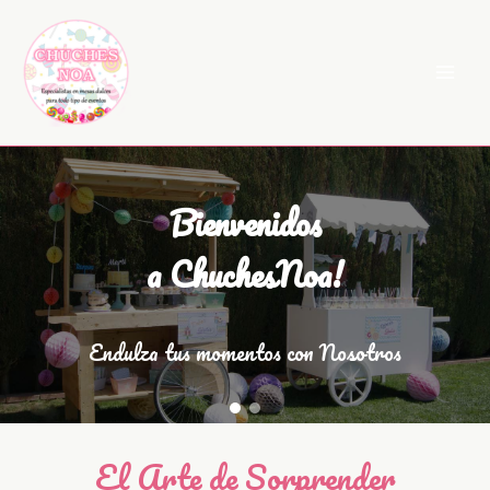
Ir
al
contenido
Bienvenidos
a ChuchesNoa!
Endulza tus momentos con Nosotros
El Arte de Sorprender