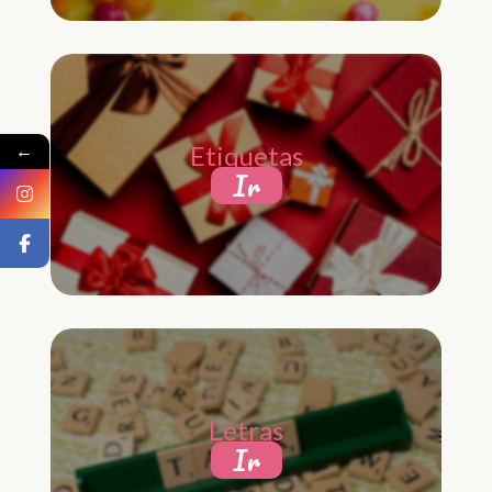
←
Etiquetas
Ir
Letras
Ir