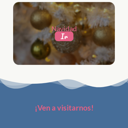
Navidad
Ir
¡Ven a visitarnos!