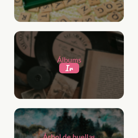
Álbums
Ir
Árbol de huellas