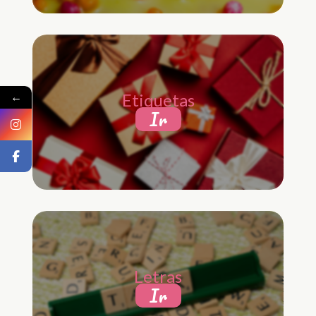
←
Etiquetas
Ir
Letras
Ir