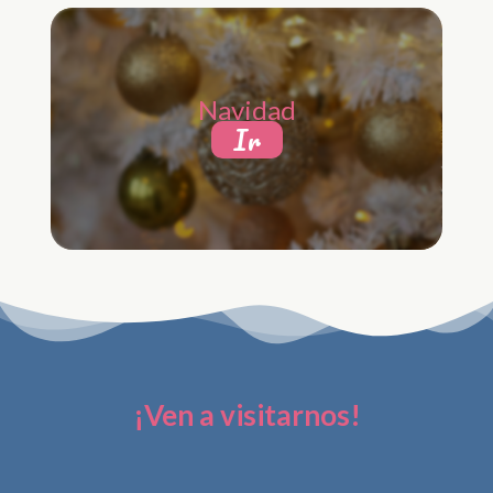
Navidad
Ir
¡Ven a visitarnos!