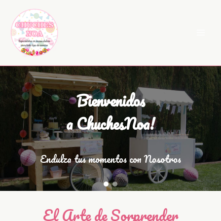
Ir
al
contenido
Bienvenidos
a ChuchesNoa!
Endulza tus momentos con Nosotros
El Arte de Sorprender