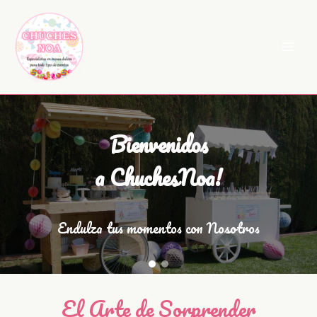
Ir
al
contenido
Bienvenidos
a ChuchesNoa!
Endulza tus momentos con Nosotros
El Arte de Sorprender