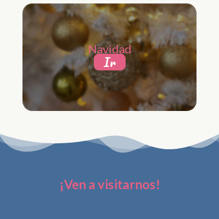
Navidad
Ir
¡Ven a visitarnos!