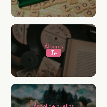
Álbums
Ir
Árbol de huellas