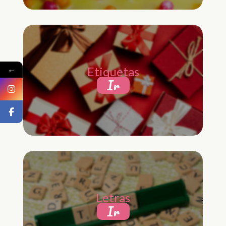
←
Etiquetas
Ir
Letras
Ir