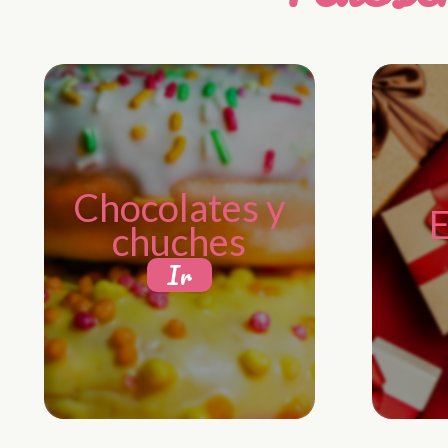
Chocolates y
E
chuches
Ir