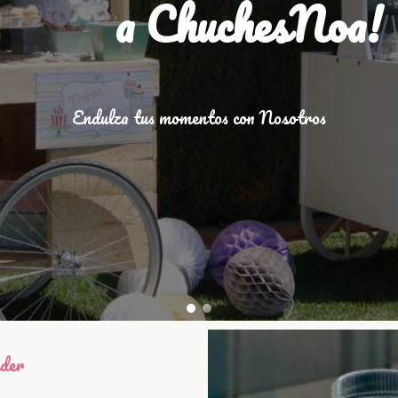
a ChuchesNoa!
Endulza tus momentos con Nosotros
nder