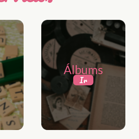
Álbums
Ir