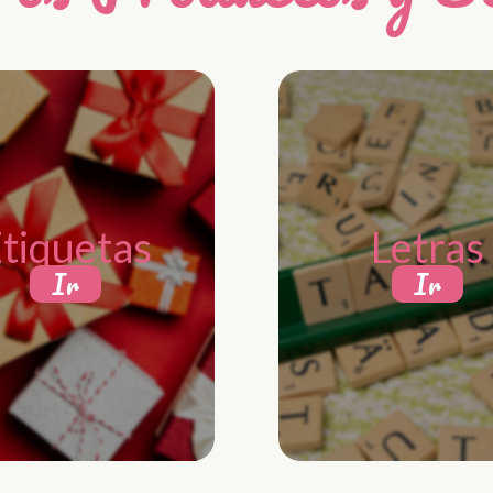
tiquetas
Letras
Ir
Ir