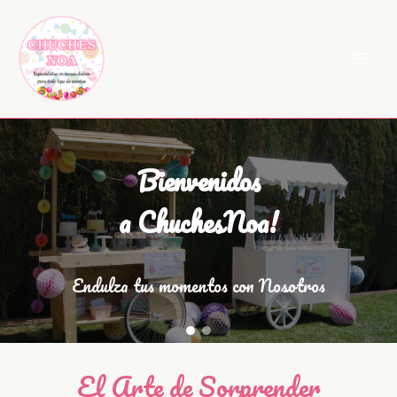
Ir
al
contenido
Bienvenidos
a ChuchesNoa!
Endulza tus momentos con Nosotros
El Arte de Sorprender