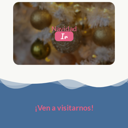
Navidad
Ir
¡Ven a visitarnos!