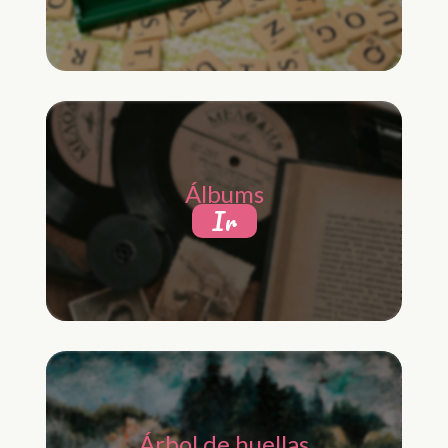
Álbums
Ir
Árbol de huellas