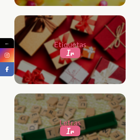
←
Etiquetas
Ir
Letras
Ir