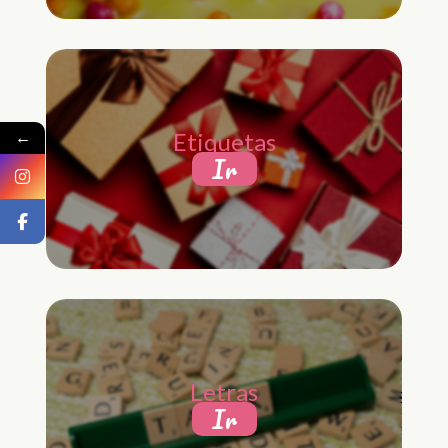
←
Etiquetas
Ir
Letras
Ir