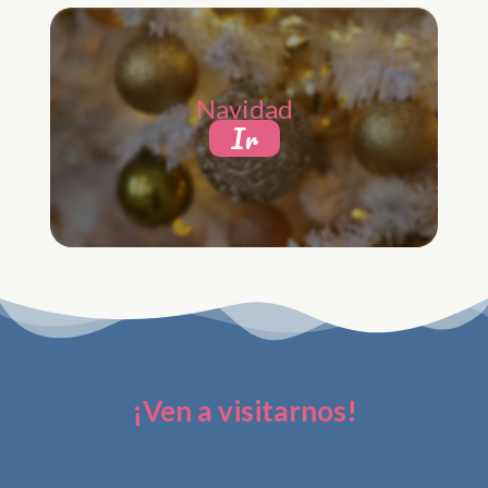
Navidad
Ir
¡Ven a visitarnos!