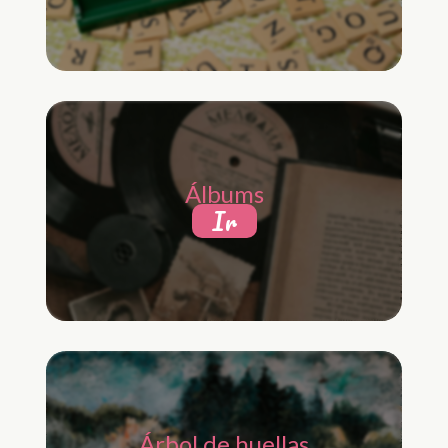
Álbums
Ir
Árbol de huellas