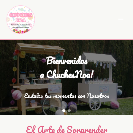
Ir
al
contenido
Bienvenidos
a ChuchesNoa!
Endulza tus momentos con Nosotros
El Arte de Sorprender