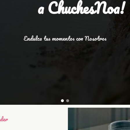
a ChuchesNoa!
Endulza tus momentos con Nosotros
nder