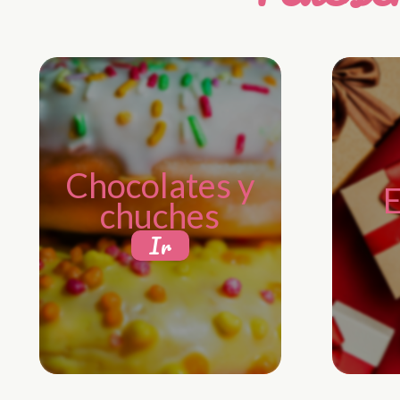
Chocolates y
E
chuches
Ir