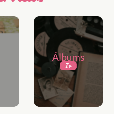
Álbums
Ir