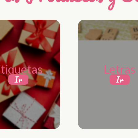
tiquetas
Letras
Ir
Ir