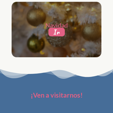
Navidad
Ir
¡Ven a visitarnos!