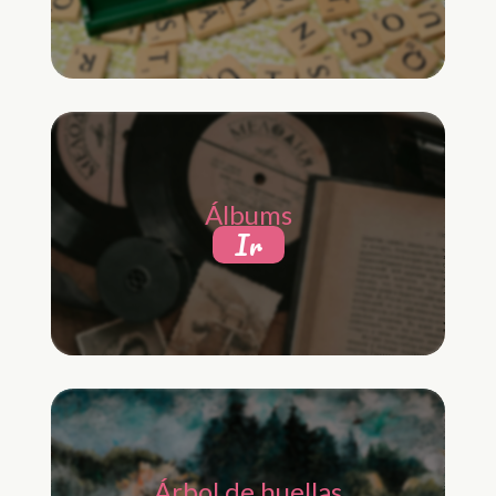
Álbums
Ir
Árbol de huellas