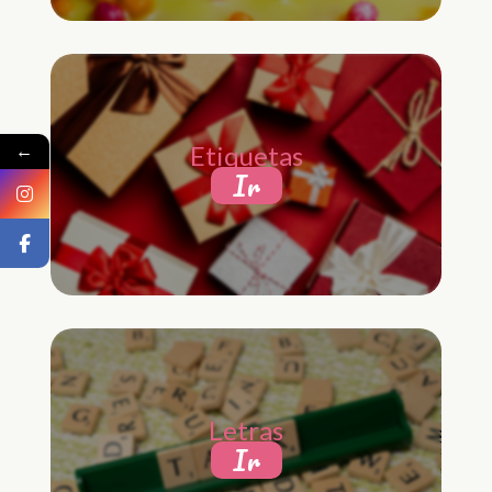
←
Etiquetas
Ir
Letras
Ir