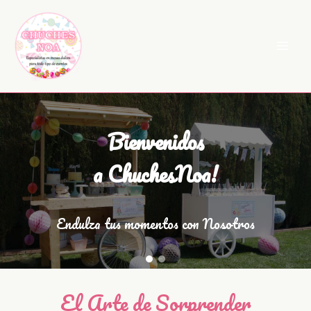
Ir
al
contenido
Bienvenidos
a ChuchesNoa!
Endulza tus momentos con Nosotros
El Arte de Sorprender