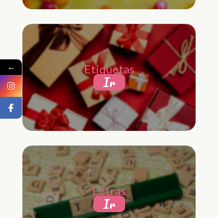
←
Etiquetas
Ir
Letras
Ir