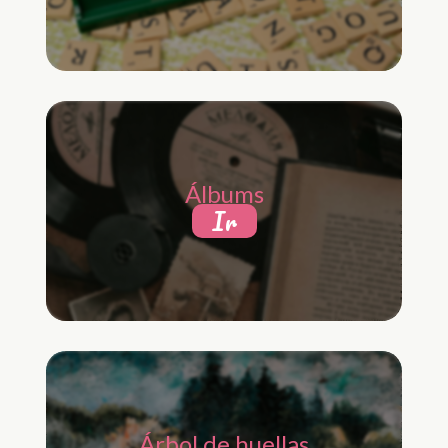
Álbums
Ir
Árbol de huellas