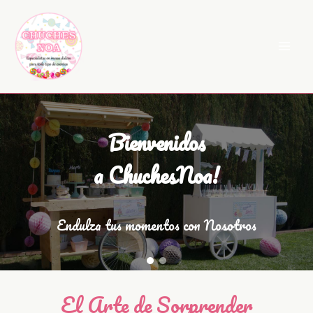
Ir
al
contenido
Bienvenidos
a ChuchesNoa!
Endulza tus momentos con Nosotros
El Arte de Sorprender