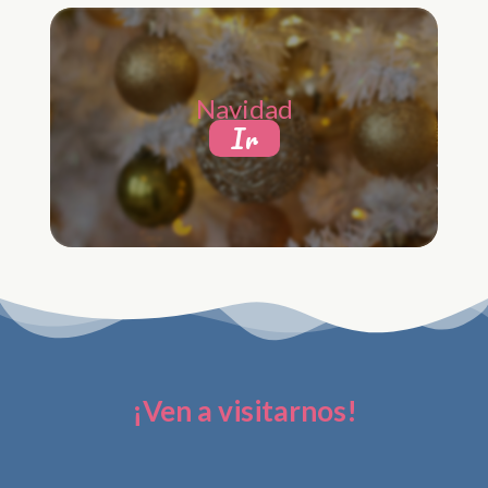
Navidad
Ir
¡Ven a visitarnos!