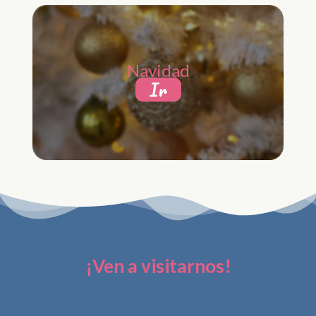
Navidad
Ir
¡Ven a visitarnos!