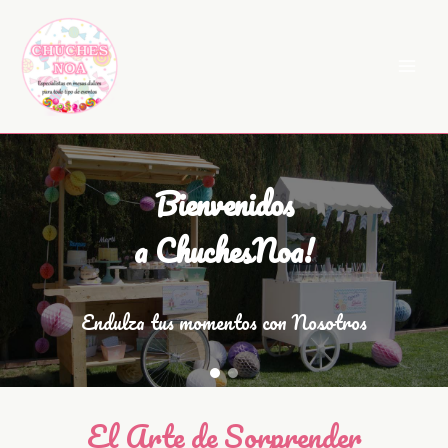
Ir
al
contenido
Bienvenidos
a ChuchesNoa!
Endulza tus momentos con Nosotros
El Arte de Sorprender