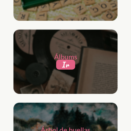
Álbums
Ir
Árbol de huellas