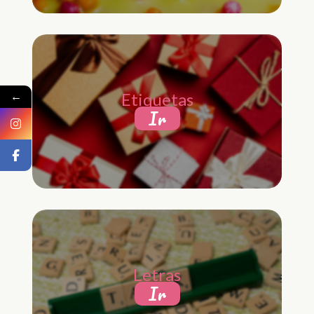
←
Etiquetas
Ir
Letras
Ir