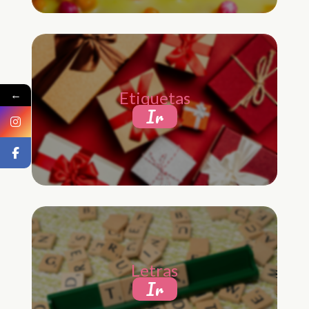
←
Etiquetas
Ir
Letras
Ir