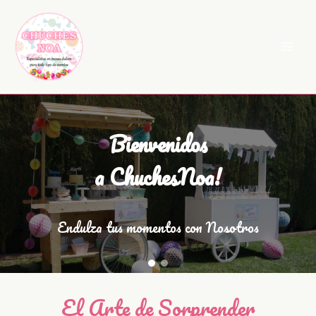
Ir
al
contenido
Bienvenidos
a ChuchesNoa!
Endulza tus momentos con Nosotros
El Arte de Sorprender