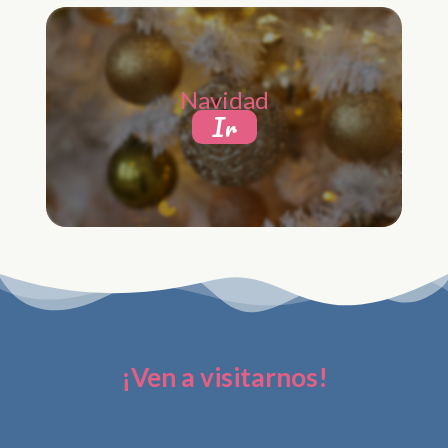
Navidad
Ir
¡Ven a visitarnos!