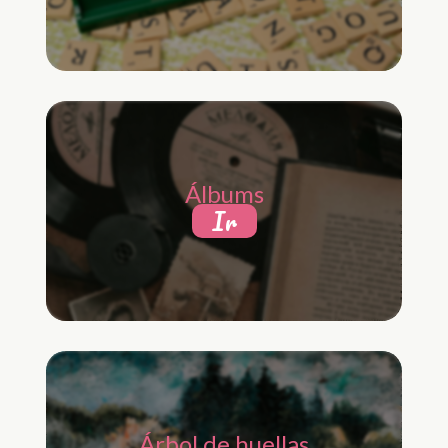
Álbums
Ir
Árbol de huellas