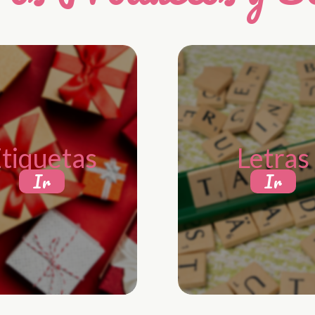
tiquetas
Letras
Ir
Ir