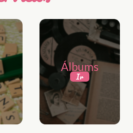
Álbums
Ir