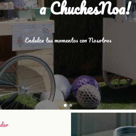
a ChuchesNoa!
Endulza tus momentos con Nosotros
nder