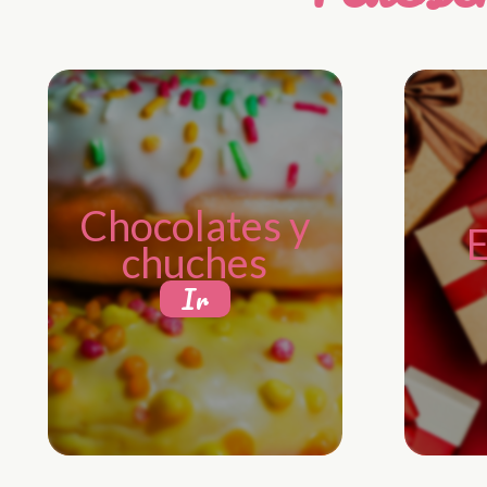
Chocolates y
E
chuches
Ir