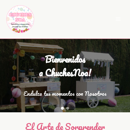
Ir
al
contenido
Bienvenidos
a ChuchesNoa!
Endulza tus momentos con Nosotros
El Arte de Sorprender