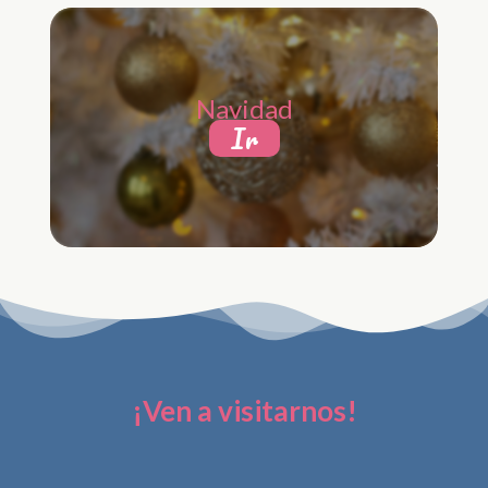
Navidad
Ir
¡Ven a visitarnos!