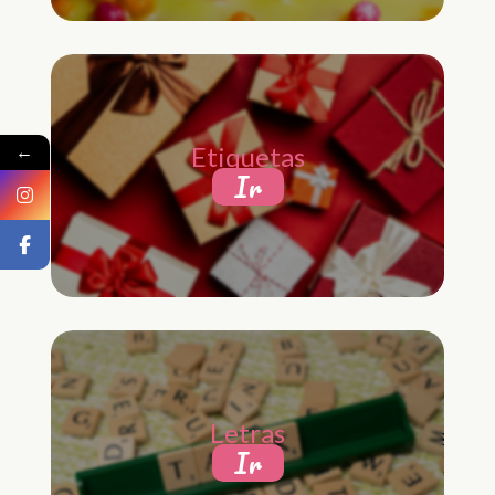
←
Etiquetas
Ir
Letras
Ir