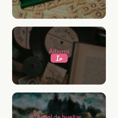
Álbums
Ir
Árbol de huellas