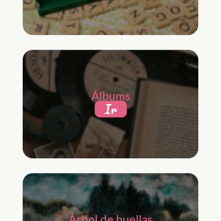
Álbums
Ir
Árbol de huellas