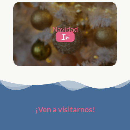
Navidad
Ir
¡Ven a visitarnos!