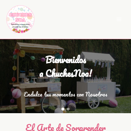
Ir
al
contenido
Bienvenidos
a ChuchesNoa!
Endulza tus momentos con Nosotros
El Arte de Sorprender