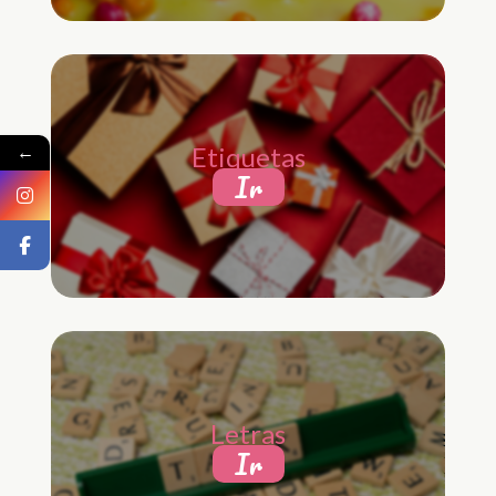
←
Etiquetas
Ir
Letras
Ir