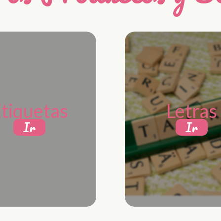
tiquetas
Letras
Ir
Ir