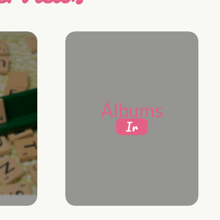
Álbums
Ir