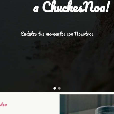
a ChuchesNoa!
Endulza tus momentos con Nosotros
nder