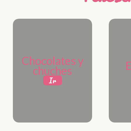
Chocolates y
E
chuches
Ir