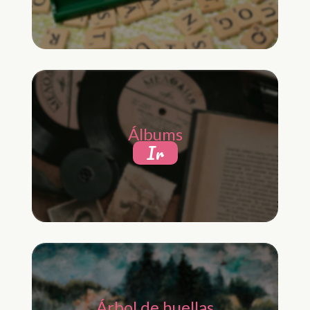
Álbums
Ir
Árbol de huellas