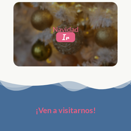
Navidad
Ir
¡Ven a visitarnos!