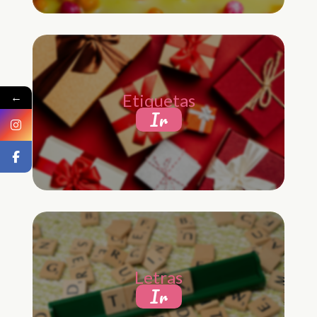
←
Etiquetas
Ir
Letras
Ir