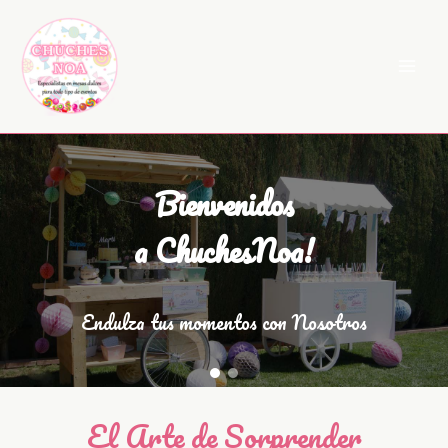
Ir
al
contenido
Bienvenidos
a ChuchesNoa!
Endulza tus momentos con Nosotros
El Arte de Sorprender