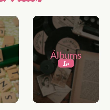
Álbums
Ir