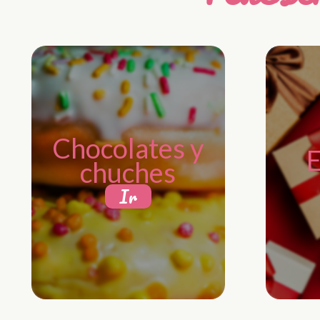
Chocolates y
E
chuches
Ir