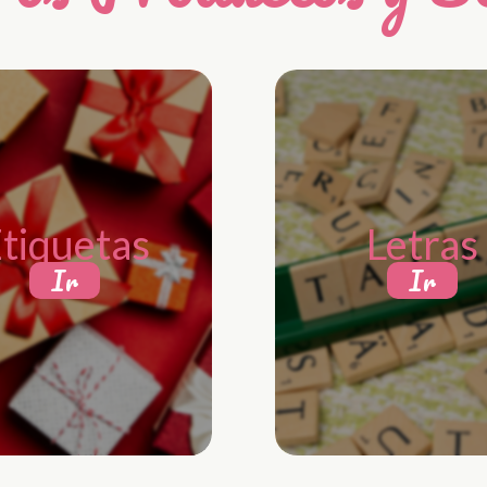
tiquetas
Letras
Ir
Ir