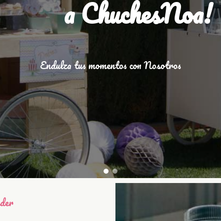
a ChuchesNoa!
Endulza tus momentos con Nosotros
nder