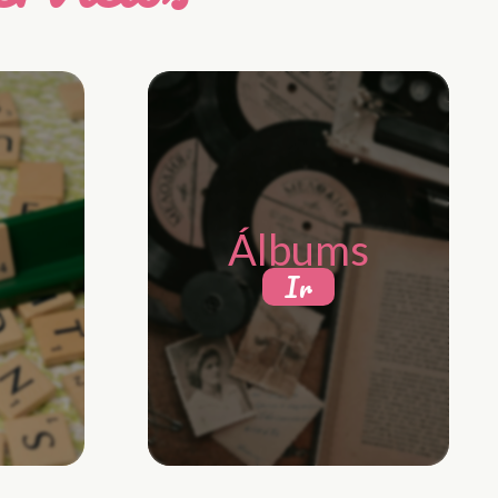
Álbums
Ir