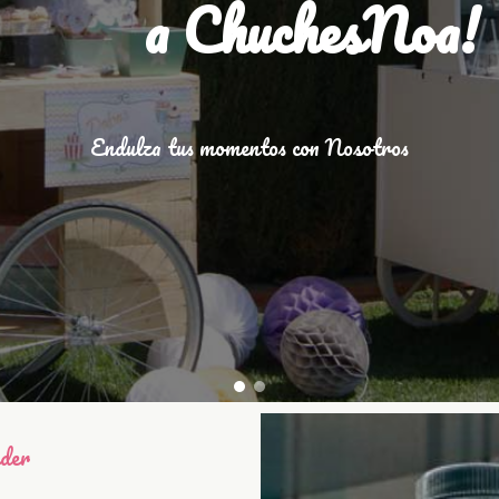
a ChuchesNoa!
Endulza tus momentos con Nosotros
nder