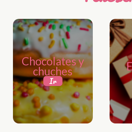
Chocolates y
E
chuches
Ir