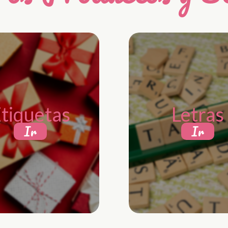
tiquetas
Letras
Ir
Ir